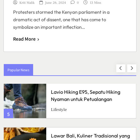
Kriti Malik
June 26, 2024
0
13 Mins
Protesters stormed the Kenyan parliament in a
dramatic act of dissent, one that has come to
symbolize an important inflection…
Read More
Popular News
Lavio Hiking E95, Sepatu Hiking
Nyaman untuk Petualangan
Lifestyle
5
Lawar Bali, Kuliner Tradisional yang