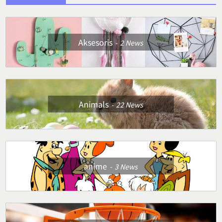
Aksesoris
2
News
Animals
22
News
anime
3
News