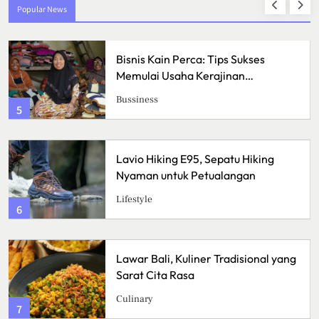
Popular News
Pizza Sourdough, Perpaduan Rasa
Asam yang Mengubah Cara
Menikmati Pizza
Kuliner
1
Crispy Cheese Bombs, Camilan
Renyah dengan Ledakan Keju yang
Sulit Ditolak
Kuliner
2
Ikan Fillet Saus Rempah, Sajian
Lezat dengan Aroma Kaya yang
Menggugah Selera
Kuliner
3