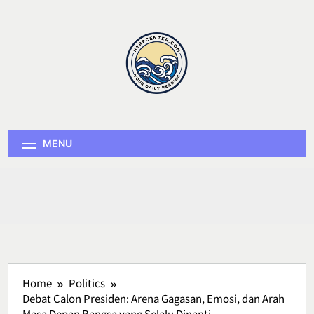
Skip
to
content
Herp Center
MENU
Home
Politics
Debat Calon Presiden: Arena Gagasan, Emosi, dan Arah
Masa Depan Bangsa yang Selalu Dinanti