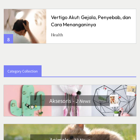
Sunrise Point Cukul, Destinasi Hits
dengan Panorama Pagi
Travel
4
Category Collection
Aksesoris
2
News
Animals