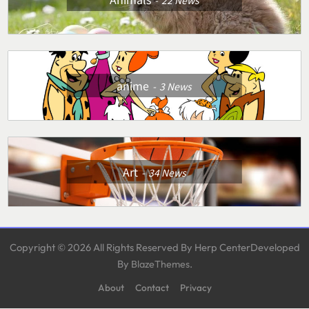
22
News
anime
3
News
Art
34
News
Copyright © 2026 All Rights Reserved By Herp CenterDeveloped
By
.
BlazeThemes
About
Contact
Privacy