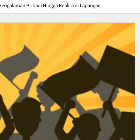
 Pengalaman Pribadi Hingga Realita di Lapangan
Kuliner
Ikan Fillet Saus Rempah,
yang Sarat Cita
Sajian Lezat dengan Arom
Kaya yang Menggugah
Kuliner
Selera
1
: Gejala,
Sunrise Point Cukul,
an Cara
Destinasi Hits dengan
ya
Panorama Pagi
Travel
2
ffroad,
Bisnis Kain Perca: Tips