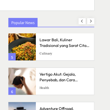
Popular News
Lawar Bali, Kuliner
a
Tradisional yang Sarat Cita
Rasa
Culinary
5
1
Vertigo Akut: Gejala,
Penyebab, dan Cara
Menanganinya
Health
6
2
Adventure Offroad,