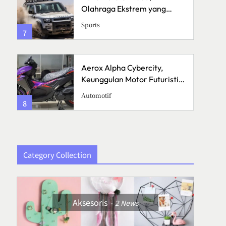
Olahraga Ekstrem yang
Menguji Skill dan Mental
Sports
7
3
Aerox Alpha Cybercity,
Keunggulan Motor Futuristik
di Jalanan
Automotif
8
4
Category Collection
Aksesoris
2
News