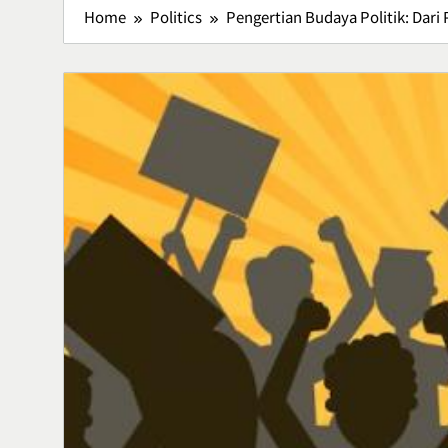
Home
Politics
Pengertian Budaya Politik: Dari
Lawar Bali, 
Tradisional 
Rasa
Culinary
5
Vertigo Akut
Penyebab, d
Menanganin
Health
6
Adventure O