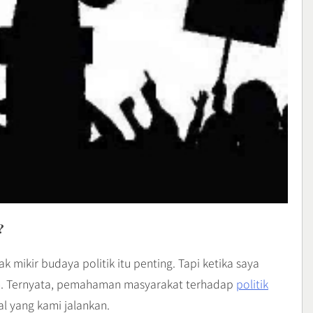
?
 mikir budaya politik itu penting. Tapi ketika saya
ah. Ternyata, pemahaman masyarakat terhadap
politik
l yang kami jalankan.