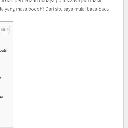
cil dari perbedaan budaya politik.Saya jadi makin
da yang masa bodoh? Dari situ saya mulai baca-baca
patif
?
ua