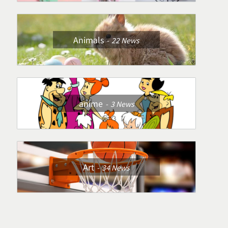
Animals
22
News
anime
3
News
Art
34
News