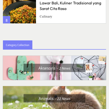
Lawar Bali, Kuliner Tradisional yang
Sarat Cita Rasa
Culinary
8
Category Collection
Aksesoris
2
News
Animals
22
News