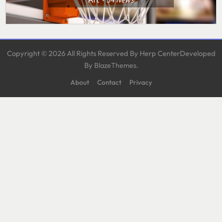
Copyright © 2026 All Rights Reserved By Herp CenterDeveloped
By
.
BlazeThemes
About
Contact
Privacy