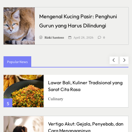
Mengenal Kucing Pasir: Penghuni
Gurun yang Harus Dilindungi
Rizki Santoso
April 28, 2026
0
Popular News
r Tradisional yang
Ikan Fillet Saus Remp
Lezat dengan Aroma
Menggugah Selera
Kuliner
1
ala, Penyebab, dan
Sunrise Point Cukul, 
nya
dengan Panorama Pa