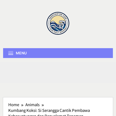
Skip
to
content
Herp Center
MENU
Home
Animals
Kumbang Koksi: Si Serangga Cantik Pembawa
Keberuntungan dan Penyelamat Tanaman