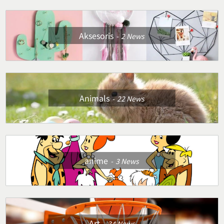
Aksesoris
2
News
Animals
22
News
anime
3
News
Art
34
News