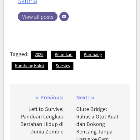
Sarnna
View all posts
Tagged:
2025
Keunikan
Kumbang
Kumbang Koksi
Spesies
Post
Previous:
Next:
navigation
Left to Survive:
Glute Bridge:
Panduan Lengkap
Rahasia Otot Kuat
Bertahan Hidup di
dan Bokong
Dunia Zombie
Kencang Tanpa
Harus ke Gym