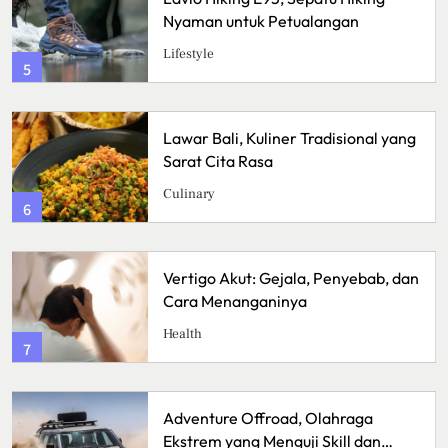
Nyaman untuk Petualangan
Lifestyle
1
Lawar Bali, Kuliner Tradisional yang
Sarat Cita Rasa
Culinary
2
Vertigo Akut: Gejala, Penyebab, dan
Cara Menanganinya
Health
3
Adventure Offroad, Olahraga
Ekstrem yang Menguji Skill dan