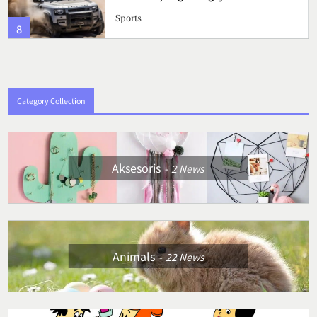
Mental
Sports
4
Category Collection
Aksesoris
2
News
Animals
22
News