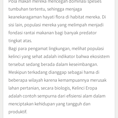
Pola makan mereka mencegah dominasi spesies
tumbuhan tertentu, sehingga menjaga
keanekaragaman hayati flora di habitat mereka. Di
sisi lain, populasi mereka yang melimpah menjadi
fondasi rantai makanan bagi banyak predator
tingkat atas.
Bagi para pengamat lingkungan, melihat populasi
kelinci yang sehat adalah indikator bahwa ekosistem
tersebut sedang berada dalam keseimbangan.
Meskipun terkadang dianggap sebagai hama di
beberapa wilayah karena kemampuannya merusak
lahan pertanian, secara biologis, Kelinci Eropa
adalah contoh sempurna dari efisiensi alam dalam
menciptakan kehidupan yang tangguh dan
produktif.