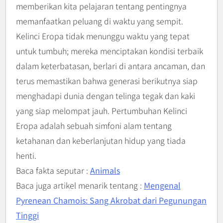
memberikan kita pelajaran tentang pentingnya
memanfaatkan peluang di waktu yang sempit.
Kelinci Eropa tidak menunggu waktu yang tepat
untuk tumbuh; mereka menciptakan kondisi terbaik
dalam keterbatasan, berlari di antara ancaman, dan
terus memastikan bahwa generasi berikutnya siap
menghadapi dunia dengan telinga tegak dan kaki
yang siap melompat jauh. Pertumbuhan Kelinci
Eropa adalah sebuah simfoni alam tentang
ketahanan dan keberlanjutan hidup yang tiada
henti.
Baca fakta seputar :
Animals
Baca juga artikel menarik tentang :
Mengenal
Pyrenean Chamois: Sang Akrobat dari Pegunungan
Tinggi