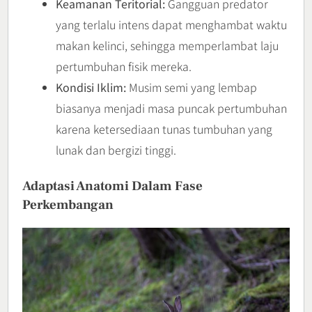
Keamanan Teritorial:
Gangguan predator
yang terlalu intens dapat menghambat waktu
makan kelinci, sehingga memperlambat laju
pertumbuhan fisik mereka.
Kondisi Iklim:
Musim semi yang lembap
biasanya menjadi masa puncak pertumbuhan
karena ketersediaan tunas tumbuhan yang
lunak dan bergizi tinggi.
Adaptasi Anatomi Dalam Fase
Perkembangan