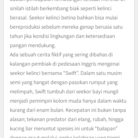
sinilah istilah berkembang biak seperti kelinci
berasal. Seekor kelinci betina bahkan bisa mulai
bereproduksi sebelum mereka genap berusia satu
tahun jika kondisi lingkungan dan ketersediaan
pangan mendukung.
Ada sebuah cerita fiktif yang sering dibahas di
kalangan pembiak di pedesaan Inggris mengenai
seekor kelinci bernama “Swift”. Dalam satu musim
semi yang hangat dengan pasokan rumput yang
melimpah, Swift tumbuh dari seekor bayi mungil
menjadi pemimpin koloni muda hanya dalam waktu
kurang dari enam bulan. Kecepatan ini bukan tanpa
alasan; tekanan predator dari elang, rubah, hingga
kucing liar menuntut spesies ini untuk “balapan”
dengan maut melalui angka kelahiran yang tinggi.