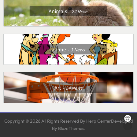
Animals
22
News
anime
3
News
Art
34
News
Copyright © 2026 All Rights Reserved By Herp CenterDeveloped
By
.
BlazeThemes