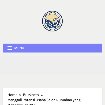
Skip
to
content
Herp Center
MENU
Home
Bussiness
Menggali Potensi Usaha Salon Rumahan yang
Menggiurkan 2025