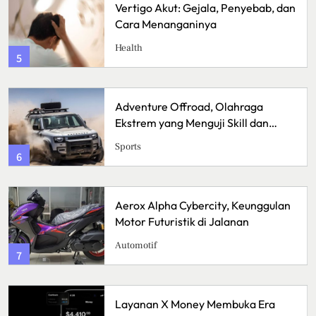
b, dan
Sunrise Point Cukul, Destinasi Hit
dengan Panorama Pagi
Travel
1
Bisnis Kain Perca: Tips Sukses
n
Memulai Usaha Kerajinan
Handmade
Bussiness
2
gulan
Lavio Hiking E95, Sepatu Hiking
Nyaman untuk Petualangan
Lifestyle
3
ra
Lawar Bali, Kuliner Tradisional y