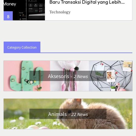
ebih
Sarat Cita Rasa
Culinary
4
Category Collection
Aksesoris
2
News
Animals
22
News