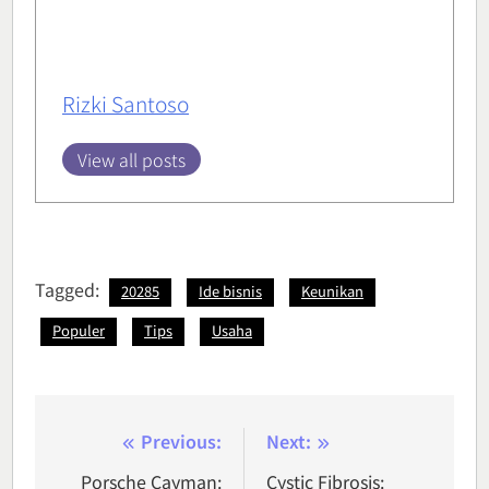
Rizki Santoso
View all posts
Tagged:
20285
Ide bisnis
Keunikan
Populer
Tips
Usaha
Post
Previous:
Next:
navigation
Porsche Cayman:
Cystic Fibrosis: