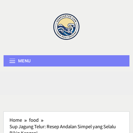
Skip
to
content
Herp Center
MENU
Home
food
Sup Jagung Telur: Resep Andalan Simpel yang Selalu
Bikin Kangen!