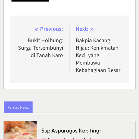
Post
Previous:
Next:
navigation
Bukit Holbung:
Bakpia Kacang
Surga Tersembunyi
Hijau: Kenikmatan
di Tanah Karo
Kecil yang
Membawa
Kebahagiaan Besar
Related News
Sup Asparagus Kepiting: