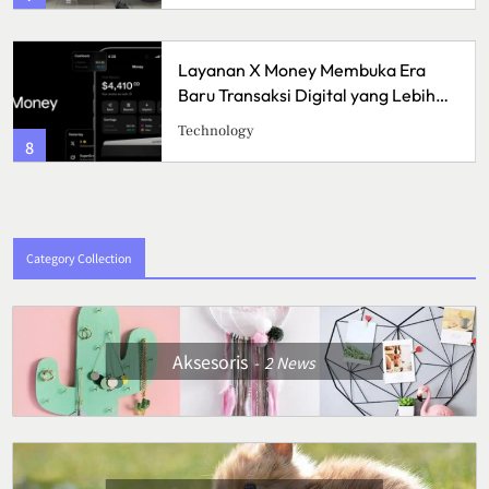
Lawar Bali, Kuliner Tradisional yang
h
Sarat Cita Rasa
Culinary
4
Category Collection
Aksesoris
2
News