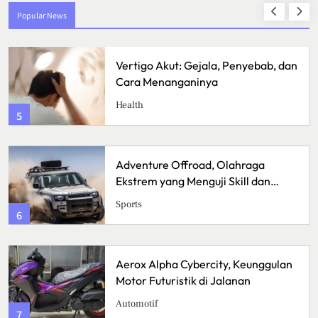
Popular News
 dan
Sunrise Point Cukul, Destinasi Hits
dengan Panorama Pagi
Travel
1
Bisnis Kain Perca: Tips Sukses
Memulai Usaha Kerajinan
Handmade
Bussiness
2
lan
Lavio Hiking E95, Sepatu Hiking
Nyaman untuk Petualangan
Lifestyle
3