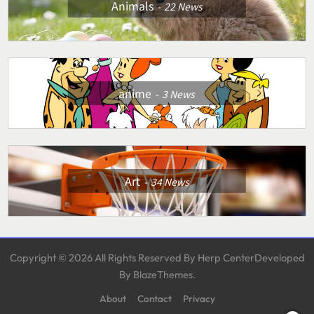
Animals
22
News
anime
3
News
Art
34
News
Copyright © 2026 All Rights Reserved By Herp CenterDeveloped
By
.
BlazeThemes
About
Contact
Privacy