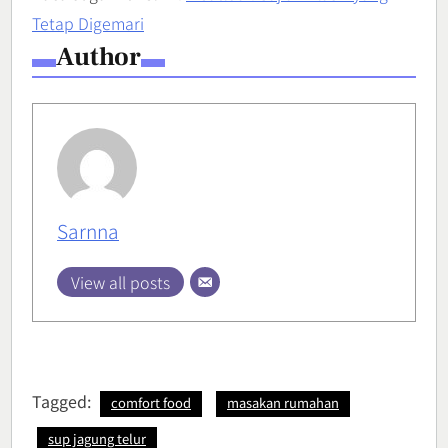
Tetap Digemari
Author
Sarnna
View all posts
Tagged:
comfort food
masakan rumahan
sup jagung telur