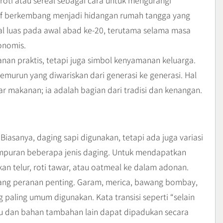
oti atau sereal sebagai cara untuk mengurangi
f berkembang menjadi hidangan rumah tangga yang
nal luas pada awal abad ke-20, terutama selama masa
onomis.
nan praktis, tetapi juga simbol kenyamanan keluarga.
emurun yang diwariskan dari generasi ke generasi. Hal
r makanan; ia adalah bagian dari tradisi dan kenangan.
iasanya, daging sapi digunakan, tetapi ada juga variasi
mpuran beberapa jenis daging. Untuk mendapatkan
 telur, roti tawar, atau oatmeal ke dalam adonan.
ang peranan penting. Garam, merica, bawang bombay,
paling umum digunakan. Kata transisi seperti “selain
u dan bahan tambahan lain dapat dipadukan secara