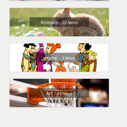
Animals
22
News
anime
3
News
Art
34
News