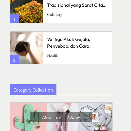
a
Tradisional yang Sarat Cita
Rasa
Culinary
7
3
Vertigo Akut: Gejala,
Penyebab, dan Cara
Menanganinya
Health
8
4
Category Collection
Aksesoris
2
News