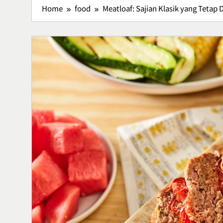
Home
food
Meatloaf: Sajian Klasik yang Tetap 
Bisnis Kain P
Sukses Memu
Kerajinan 
Bussiness
5
Lavio Hiking
Hiking Nyam
Petualanga
Lifestyle
6
Lawar Bali, 