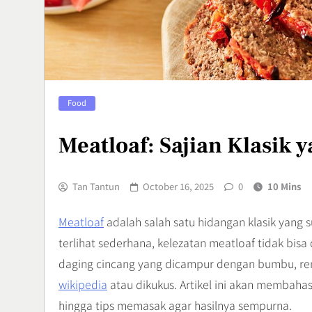
Tradisional 
Rasa
Culinary
7
Vertigo Akut
Food
Penyebab, d
Menanganin
Health
Meatloaf: Sajian Klasik 
8
Tan Tantun
October 16, 2025
0
10 Mins
Meatloaf
adalah salah satu hidangan klasik yang s
terlihat sederhana, kelezatan meatloaf tidak bisa
daging cincang yang dicampur dengan bumbu, r
wikipedia
atau dikukus. Artikel ini akan membahas
hingga tips memasak agar hasilnya sempurna.