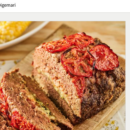
Digemari
erca: Tips
Pizza Sourdough, Perpadu
lai Usaha
Rasa Asam yang Menguba
Handmade
Cara Menikmati Pizza
Kuliner
1
 E95, Sepatu
Crispy Cheese Bombs,
an untuk
Camilan Renyah dengan
n
Ledakan Keju yang Sulit
Kuliner
Ditolak
2
Kuliner
Ikan Fillet Saus Rempah,