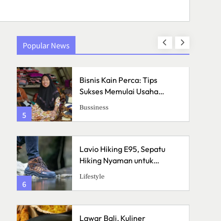
Popular News
an
Bisnis Kain Perca: Tips
h
Sukses Memulai Usaha
Kerajinan Handmade
Bussiness
5
1
Lavio Hiking E95, Sepatu
Hiking Nyaman untuk
Petualangan
Lifestyle
6
2
Lawar Bali, Kuliner