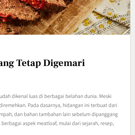
yang Sarat Cita
Sajian Lezat dengan Arom
Kaya yang Menggugah
Kuliner
Selera
3
: Gejala,
Sunrise Point Cukul,
an Cara
Destinasi Hits dengan
ya
Panorama Pagi
Travel
yang Tetap Digemari
4
udah dikenal luas di berbagai belahan dunia. Meski
 diremehkan. Pada dasarnya, hidangan ini terbuat dari
empah, dan bahan tambahan lain sebelum dipanggang
 berbagai aspek meatloaf, mulai dari sejarah, resep,