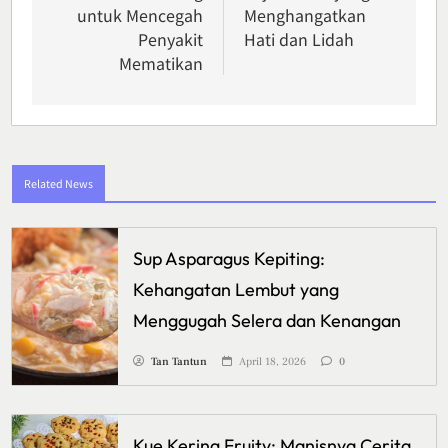
untuk Mencegah
Menghangatkan
Penyakit
Hati dan Lidah
Mematikan
Related News
Sup Asparagus Kepiting:
Kehangatan Lembut yang
Menggugah Selera dan Kenangan
Tan Tantun
April 18, 2026
0
Kue Kering Fruity: Manisnya Cerita