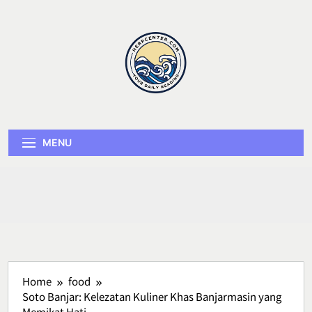
Skip
to
content
Herp Center
MENU
Home
food
Soto Banjar: Kelezatan Kuliner Khas Banjarmasin yang
Memikat Hati