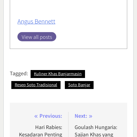
Angus Bennett
View all posts
Tagged:
Kuliner Khas Banjarmasin
Resep Soto Tradisional
Soto Banjar
Post
Previous:
Next:
navigation
Hari Rabies:
Goulash Hungaria:
Kesadaran Penting
Sajian Khas yang