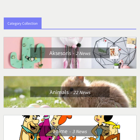
Category Collection
Aksesoris
2
News
Animals
22
News
anime
3
News