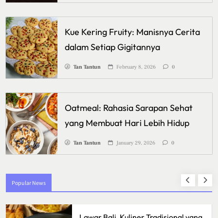
Kue Kering Fruity: Manisnya Cerita
dalam Setiap Gigitannya
Tan Tantun
February 8, 2026
0
Oatmeal: Rahasia Sarapan Sehat
yang Membuat Hari Lebih Hidup
Tan Tantun
January 29, 2026
0
Popular News
ali, Kuliner Tradisional yang
Ikan Fillet