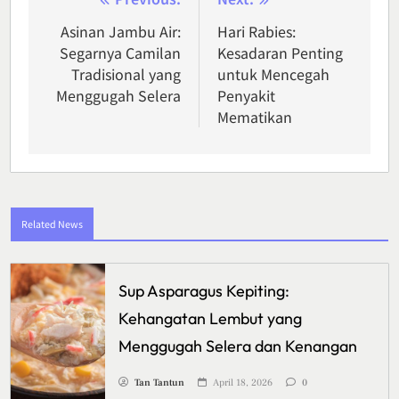
Post
navigation
Asinan Jambu Air:
Hari Rabies:
Segarnya Camilan
Kesadaran Penting
Tradisional yang
untuk Mencegah
Menggugah Selera
Penyakit
Mematikan
Related News
Sup Asparagus Kepiting:
Kehangatan Lembut yang
Menggugah Selera dan Kenangan
Tan Tantun
April 18, 2026
0