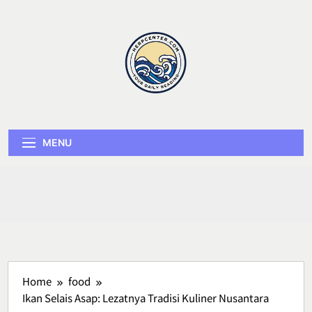
Skip
to
content
Herp Center
MENU
Home
food
Ikan Selais Asap: Lezatnya Tradisi Kuliner Nusantara