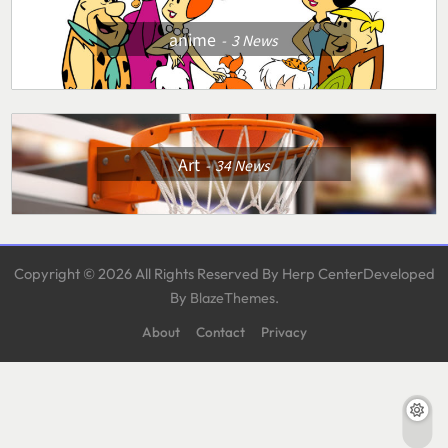
anime
3
News
Art
34
News
Copyright © 2026 All Rights Reserved By Herp CenterDeveloped
By
.
BlazeThemes
About
Contact
Privacy