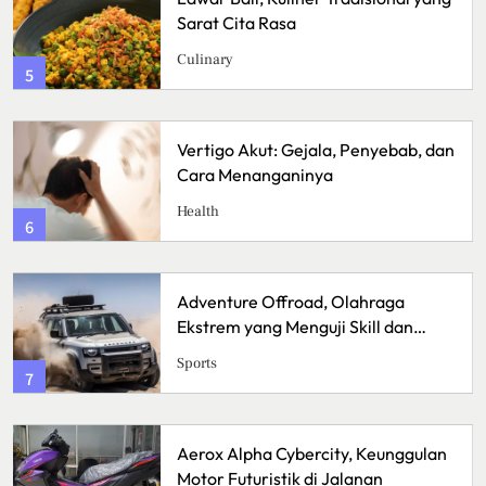
ita Rasa
Lezat den
Menggugah
Kuliner
1
 Akut: Gejala, Penyebab, dan
Sunrise Poi
enanganinya
dengan Pa
Travel
2
re Offroad, Olahraga
Bisnis Kain
 yang Menguji Skill dan
Memulai Us
Handmad
Bussiness
3
lpha Cybercity, Keunggulan
Lavio Hikin
uturistik di Jalanan
Nyaman un