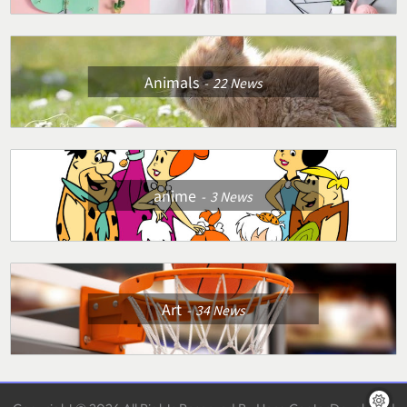
Animals
22
News
anime
3
News
Art
34
News