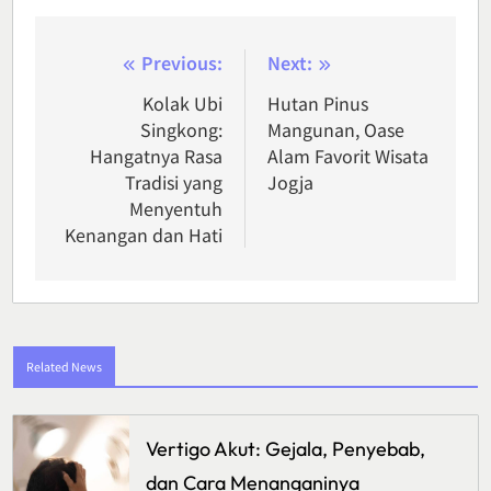
Post
Previous:
Next:
navigation
Kolak Ubi
Hutan Pinus
Singkong:
Mangunan, Oase
Hangatnya Rasa
Alam Favorit Wisata
Tradisi yang
Jogja
Menyentuh
Kenangan dan Hati
Related News
Vertigo Akut: Gejala, Penyebab,
dan Cara Menanganinya