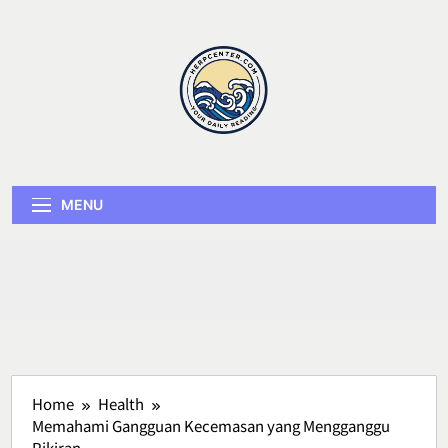
Skip
to
content
Herp Center
MENU
Home
Health
Memahami Gangguan Kecemasan yang Mengganggu
Pikiran