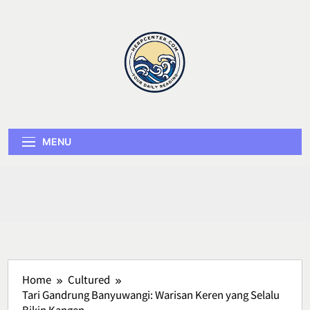
Skip
to
content
Herp Center
MENU
Home
Cultured
Tari Gandrung Banyuwangi: Warisan Keren yang Selalu
Bikin Kangen