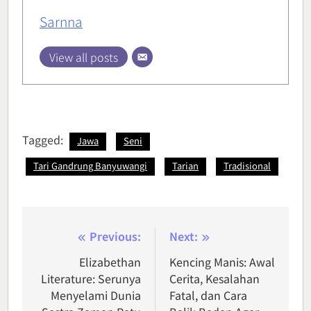
Sarnna
View all posts
Tagged:
Jawa
Seni
Tari Gandrung Banyuwangi
Tarian
Tradisional
Post
Previous:
Next:
navigation
Elizabethan
Kencing Manis: Awal
Literature: Serunya
Cerita, Kesalahan
Menyelami Dunia
Fatal, dan Cara