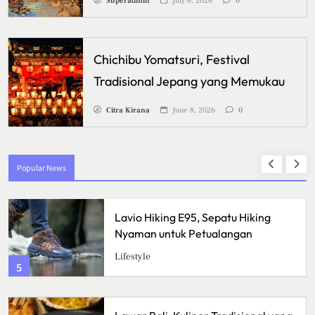
Superadmin
July 6, 2026
0
Chichibu Yomatsuri, Festival
Tradisional Jepang yang Memukau
Citra Kirana
June 8, 2026
0
Popular News
Crispy Cheese Bombs, Camilan
Renyah dengan Ledakan Keju yang
Sulit Ditolak
Kuliner
1