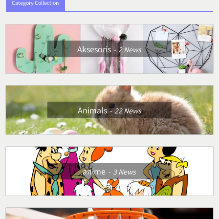
Category Collection
Aksesoris
2
News
Animals
22
News
anime
3
News