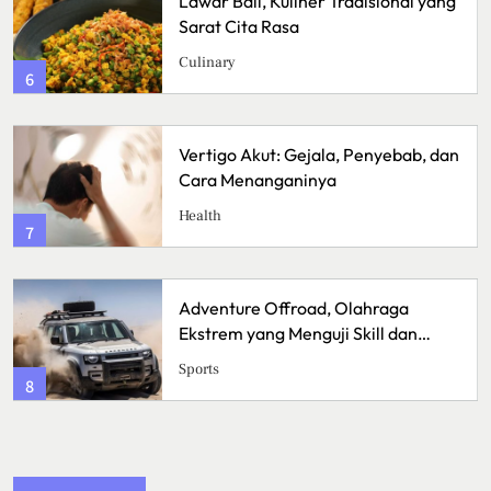
Ikan Fillet Saus Rempah, Sajian
Lezat dengan Aroma Kaya yang
Menggugah Selera
Kuliner
2
Sunrise Point Cukul, Destinasi Hits
dengan Panorama Pagi
Travel
3
Bisnis Kain Perca: Tips Sukses
Memulai Usaha Kerajinan
Handmade
Bussiness
4