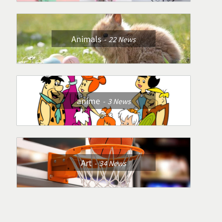
Animals
22
News
anime
3
News
Art
34
News