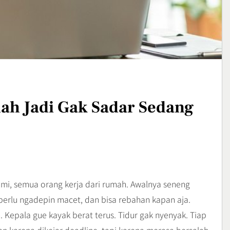
strem yang
Sukses Memulai Usaha
l dan Mental
Kerajinan Handmade
Bussiness
3
Cybercity,
Lavio Hiking E95, Sepatu
otor Futuristik
Hiking Nyaman untuk
Petualangan
Lifestyle
lah Jadi Gak Sadar Sedang
4
emi, semua orang kerja dari rumah. Awalnya seneng
 perlu ngadepin macet, dan bisa rebahan kapan aja.
 Kepala gue kayak berat terus. Tidur gak nyenyak. Tiap