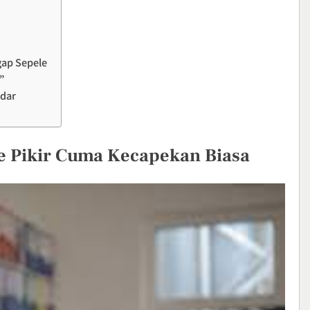
gap Sepele
”
adar
e Pikir Cuma Kecapekan Biasa