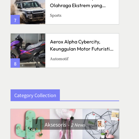
Olahraga Ekstrem yang
Menguji Skill dan Mental
Sports
7
3
Aerox Alpha Cybercity,
Keunggulan Motor Futuristik
di Jalanan
Automotif
8
4
Category Collection
Aksesoris
2
News