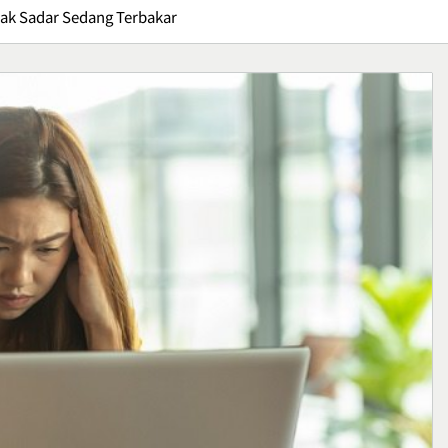
Gak Sadar Sedang Terbakar
Kuliner
Ikan Fillet Saus Rempah,
yang Sarat Cita
Sajian Lezat dengan Arom
Kaya yang Menggugah
Kuliner
Selera
1
: Gejala,
Sunrise Point Cukul,
an Cara
Destinasi Hits dengan
ya
Panorama Pagi
Travel
2
ffroad,
Bisnis Kain Perca: Tips