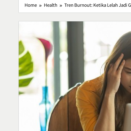
Home
Health
Tren Burnout: Ketika Lelah Jadi 
Lawar Bali, 
Tradisional 
Rasa
Culinary
5
Vertigo Akut
Penyebab, d
Menanganin
Health
6
Adventure O