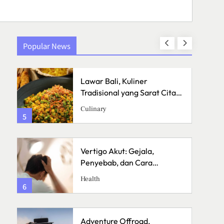
Popular News
Lawar Bali, Kuliner
a
Tradisional yang Sarat Cita
Rasa
Culinary
5
1
Vertigo Akut: Gejala,
Penyebab, dan Cara
Menanganinya
Health
6
2
Adventure Offroad,