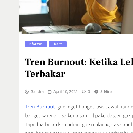
Olahraga Ek
Menguji Skil
Sports
7
Aerox Alpha 
Informasi
Health
Keunggulan M
di Jalanan
Automotif
Tren Burnout: Ketika Le
8
Terbakar
Sandra
April 10, 2025
0
8 Mins
Tren Burnout
, gue inget banget, awal-awal pand
banget karena bisa kerja sambil pake daster, gak
Tapi dua bulan kemudian, gue mulai ngerasa aneh.