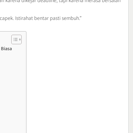
n karena dikejar deadline, tapi karena merasa bersalah
 capek. Istirahat bentar pasti sembuh.”
 Biasa