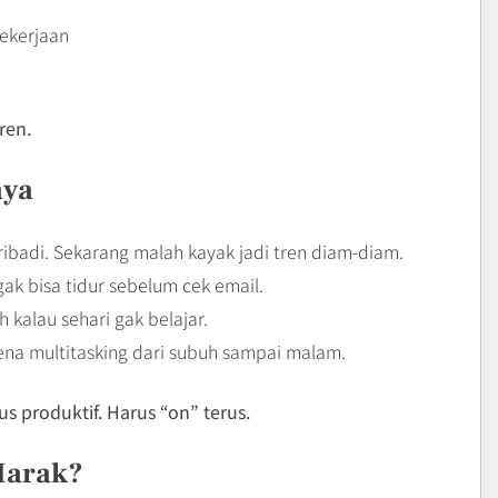
pekerjaan
ren.
aya
ibadi. Sekarang malah kayak jadi tren diam-diam.
gak bisa tidur sebelum cek email.
 kalau sehari gak belajar.
ena multitasking dari subuh sampai malam.
s produktif. Harus “on” terus.
Marak?