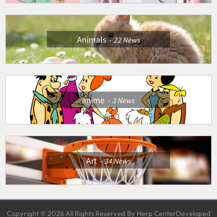
Animals
22
News
anime
3
News
Art
34
News
Copyright © 2026 All Rights Reserved By Herp CenterDeveloped