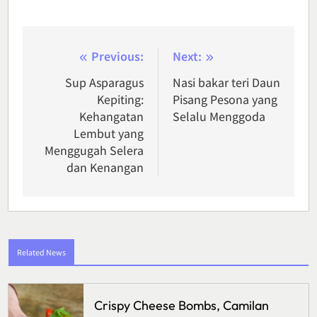
Post
Previous:
Next:
navigation
Sup Asparagus
Nasi bakar teri Daun
Kepiting:
Pisang Pesona yang
Kehangatan
Selalu Menggoda
Lembut yang
Menggugah Selera
dan Kenangan
Related News
Crispy Cheese Bombs, Camilan