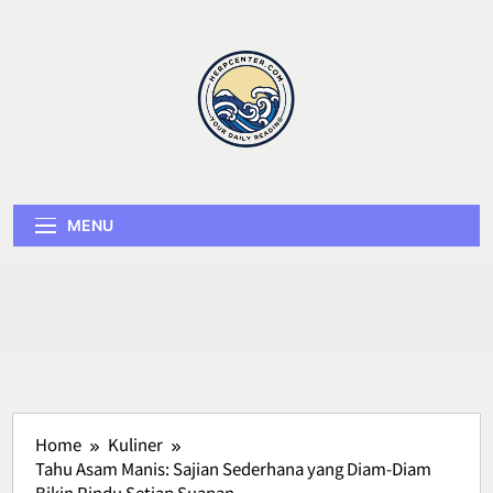
Skip
to
content
Herp Center
MENU
Home
Kuliner
Tahu Asam Manis: Sajian Sederhana yang Diam-Diam
Bikin Rindu Setiap Suapan