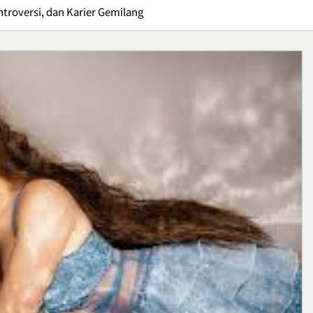
ntroversi, dan Karier Gemilang
 E95, Sepatu
Crispy Cheese Bombs,
an untuk
Camilan Renyah dengan
n
Ledakan Keju yang Sulit
Kuliner
Ditolak
1
Kuliner
Ikan Fillet Saus Rempah,
yang Sarat Cita
Sajian Lezat dengan Arom
Kaya yang Menggugah
Kuliner
Selera
2
: Gejala,
Sunrise Point Cukul,