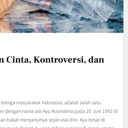
an Cara
Destinasi Hits dengan
ya
Panorama Pagi
Travel
3
ffroad,
Bisnis Kain Perca: Tips
strem yang
Sukses Memulai Usaha
l dan Mental
Kerajinan Handmade
Bussiness
n Cinta, Kontroversi, dan
4
i telinga masyarakat Indonesia, adalah salah satu
ahir dengan nama asli Ayu Rosmalina pada 20 Juni 1992 di
an bakat menyanyinya sejak usia dini. Ayu besar di