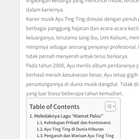
lingkungan keluarga yang mencintai musik, terut
dalam kariernya.
Karier musik Ayu Ting Ting dimulai dengan penuh p
berbagai panggung hajatan dan acara-acara kecil 
keluarganya, terutama sang ibu, Umi Kalsum, me
mimpinya sebagai seorang penyanyi profesional. 
tidak pernah menyerah untuk terus berkarya.
Pada tahun 2006, Ayu merilis album perdananya ya
berhasil meraih kesuksesan besar, Ayu tetap gi
peruntungannya di dunia musik dangdut. Tidak di
yang luar biasa beberapa tahun kemudian.
Table of Contents
Meledaknya Lagu “Alamat Palsu”
Kehidupan Pribadi dan Kontroversi
Ayu Ting Ting di Dunia Hiburan
Pengaruh dan Warisan Ayu Ting Ting