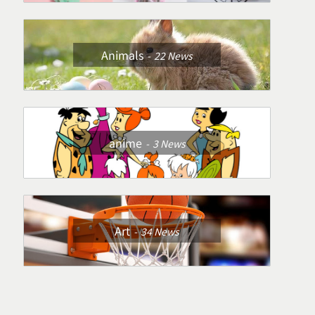
Animals
22
News
anime
3
News
Art
34
News