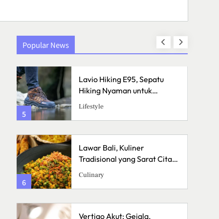
Popular News
Lavio Hiking E95, Sepatu
Hiking Nyaman untuk
Petualangan
Lifestyle
5
1
Lawar Bali, Kuliner
a
Tradisional yang Sarat Cita
Rasa
Culinary
6
2
Vertigo Akut: Gejala,