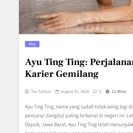
Penyebab, d
Menanganin
Health
7
Adventure O
Blog
Olahraga Ek
Menguji Skil
Sports
Ayu Ting Ting: Perjalana
8
Karier Gemilang
Tan Tantun
August 31, 2024
0
11 Mins
Ayu Ting Ting, nama yang sudah tidak asing lagi d
penyanyi dangdut paling terkenal di negeri ini. L
Depok, Jawa Barat, Ayu Ting Ting telah menunjukk