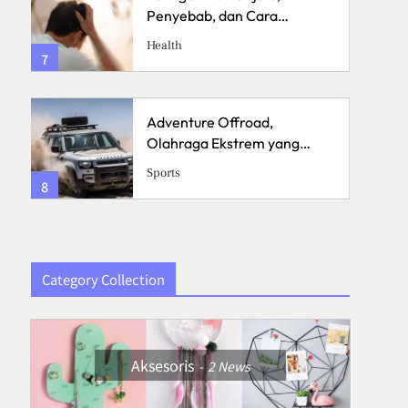
Penyebab, dan Cara
Menanganinya
Health
7
3
Adventure Offroad,
Olahraga Ekstrem yang
Menguji Skill dan Mental
Sports
8
4
Category Collection
Aksesoris
2
News