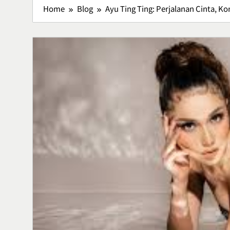
Home
Blog
Ayu Ting Ting: Perjalanan Cinta, Ko
Lavio Hiking
Hiking Nyam
Petualanga
Lifestyle
5
Lawar Bali, 
Tradisional 
Rasa
Culinary
6
Vertigo Akut