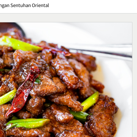
ngan Sentuhan Oriental
t Cukul,
Program TB Masih Sulit
ts dengan
Menjangkau Semua
agi
Kalangan, Apa yang
Health
Menghambat Upaya
1
Pemberantasan
Tuberkulosis?
erca: Tips
Pizza Sourdough, Perpadu
lai Usaha
Rasa Asam yang Menguba
Handmade
Cara Menikmati Pizza
Kuliner
2
 E95, Sepatu
Crispy Cheese Bombs,