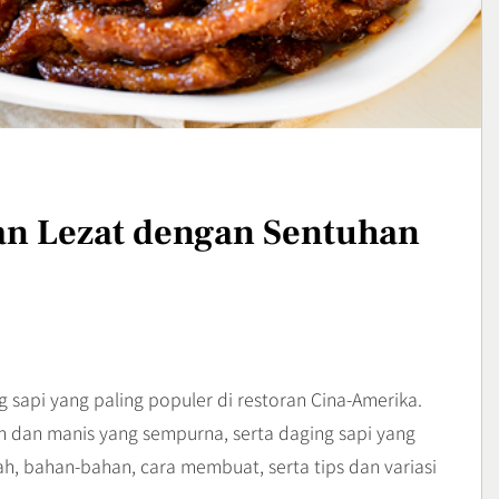
an untuk
Camilan Renyah dengan
n
Ledakan Keju yang Sulit
Kuliner
Ditolak
3
Kuliner
Ikan Fillet Saus Rempah,
yang Sarat Cita
Sajian Lezat dengan Arom
Kaya yang Menggugah
Kuliner
an Lezat dengan Sentuhan
Selera
4
 sapi yang paling populer di restoran Cina-Amerika.
ih dan manis yang sempurna, serta daging sapi yang
ah, bahan-bahan, cara membuat, serta tips dan variasi