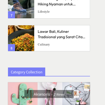
Hiking Nyaman untuk
Petualangan
Lifestyle
7
3
Lawar Bali, Kuliner
a
Tradisional yang Sarat Cita
Rasa
Culinary
8
4
Category Collection
Aksesoris
2
News