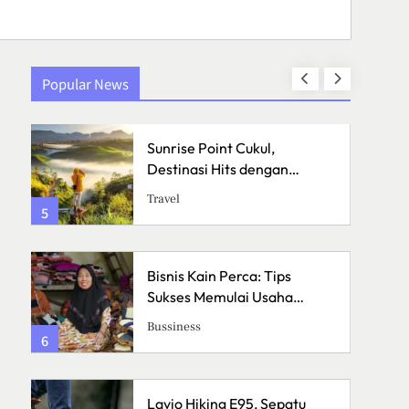
Popular News
Sunrise Point Cukul,
Destinasi Hits dengan
Panorama Pagi
Travel
5
1
an
Bisnis Kain Perca: Tips
h
Sukses Memulai Usaha
Kerajinan Handmade
Bussiness
6
2
Lavio Hiking E95, Sepatu