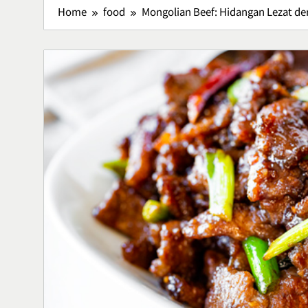
Home
food
Mongolian Beef: Hidangan Lezat de
Sunrise Poin
Destinasi Hi
Panorama P
Travel
5
Bisnis Kain P
Sukses Memu
Kerajinan 
Bussiness
6
Lavio Hiking