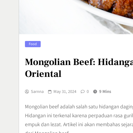
Hiking Nyam
Petualanga
Lifestyle
7
Lawar Bali, 
Food
Tradisional 
Rasa
Culinary
Mongolian Beef: Hidang
8
Oriental
Sarnna
May 31, 2024
0
9 Mins
Mongolian beef adalah salah satu hidangan daging
Hidangan ini terkenal karena perpaduan rasa gur
empuk dan lezat. Artikel ini akan membahas sejar