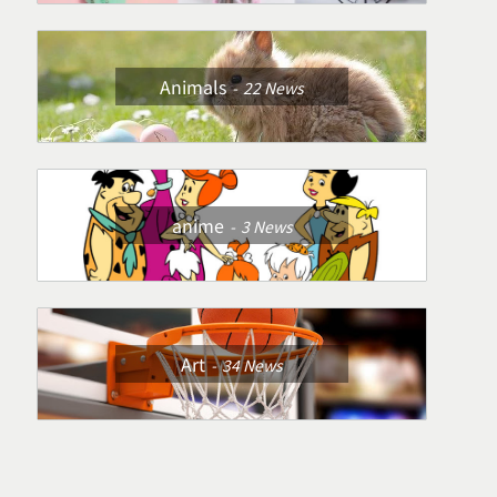
Animals
22
News
anime
3
News
Art
34
News