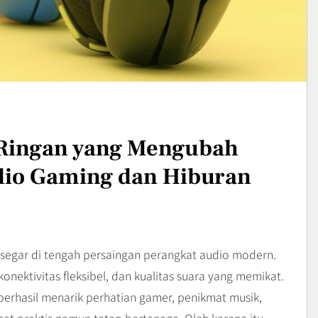
an Cara
Destinasi Hits dengan
ya
Panorama Pagi
Travel
3
ffroad,
Bisnis Kain Perca: Tips
strem yang
Sukses Memulai Usaha
l dan Mental
Kerajinan Handmade
Bussiness
 Ringan yang Mengubah
4
dio Gaming dan Hiburan
 segar di tengah persaingan perangkat audio modern.
nektivitas fleksibel, dan kualitas suara yang memikat.
berhasil menarik perhatian gamer, penikmat musik,