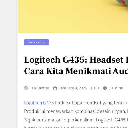
Penyebab, d
Menanganin
Health
7
Adventure O
Technology
Olahraga Ek
Menguji Skil
Sports
Logitech G435: Headset
8
Cara Kita Menikmati Au
Tan Tantun
February 9, 2026
0
12 Mins
Logitech G435
hadir sebagai headset yang terasa
Produk ini menawarkan kombinasi desain ringan, ko
Sejak pertama kali diperkenalkan, Logitech G435 