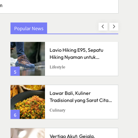
an
Popular News
Lavio Hiking E95, Sepatu
Hiking Nyaman untuk
Petualangan
Lifestyle
5
1
Lawar Bali, Kuliner
a
Tradisional yang Sarat Cita
Rasa
Culinary
6
2
Vertigo Akut: Gejala,