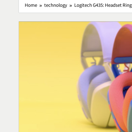
Home
technology
Logitech G435: Headset Rin
Lavio Hiking
Hiking Nyam
Petualanga
Lifestyle
5
Lawar Bali, 
Tradisional 
Rasa
Culinary
6
Vertigo Akut