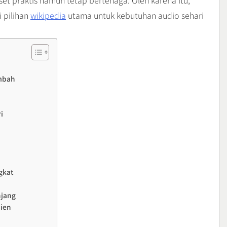
t praktis namun tetap bertenaga. Oleh karena itu,
 pilihan
wikipedia
utama untuk kebutuhan audio sehari
mbah
i
gkat
jang
sien