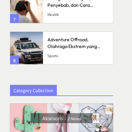
Penyebab, dan Cara
Menanganinya
Health
7
3
Adventure Offroad,
Olahraga Ekstrem yang
Menguji Skill dan Mental
Sports
8
4
Category Collection
Aksesoris
2
News