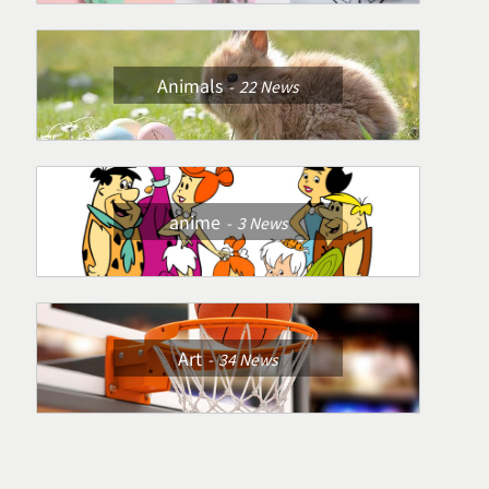
Animals
22
News
anime
3
News
Art
34
News