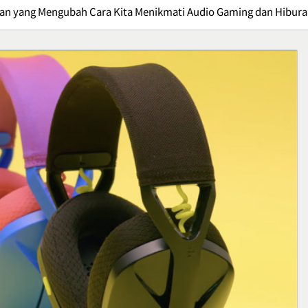
gan yang Mengubah Cara Kita Menikmati Audio Gaming dan Hibur
 E95, Sepatu
Crispy Cheese Bombs,
an untuk
Camilan Renyah dengan
n
Ledakan Keju yang Sulit
Kuliner
Ditolak
1
Kuliner
Ikan Fillet Saus Rempah,
yang Sarat Cita
Sajian Lezat dengan Arom
Kaya yang Menggugah
Kuliner
Selera
2
: Gejala,
Sunrise Point Cukul,