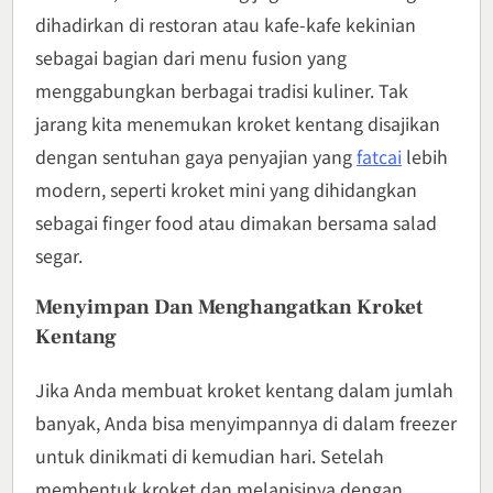
dihadirkan di restoran atau kafe-kafe kekinian
sebagai bagian dari menu fusion yang
menggabungkan berbagai tradisi kuliner. Tak
jarang kita menemukan kroket kentang disajikan
dengan sentuhan gaya penyajian yang
fatcai
lebih
modern, seperti kroket mini yang dihidangkan
sebagai finger food atau dimakan bersama salad
segar.
Menyimpan Dan Menghangatkan Kroket
Kentang
Jika Anda membuat kroket kentang dalam jumlah
banyak, Anda bisa menyimpannya di dalam freezer
untuk dinikmati di kemudian hari. Setelah
membentuk kroket dan melapisinya dengan