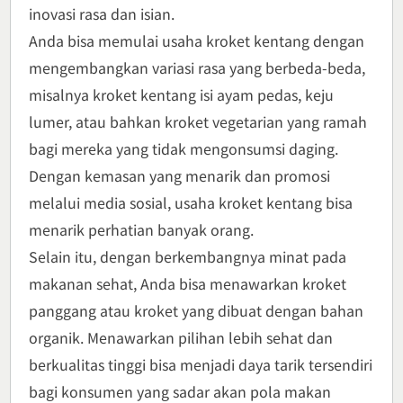
inovasi rasa dan isian.
Anda bisa memulai usaha kroket kentang dengan
mengembangkan variasi rasa yang berbeda-beda,
misalnya kroket kentang isi ayam pedas, keju
lumer, atau bahkan kroket vegetarian yang ramah
bagi mereka yang tidak mengonsumsi daging.
Dengan kemasan yang menarik dan promosi
melalui media sosial, usaha kroket kentang bisa
menarik perhatian banyak orang.
Selain itu, dengan berkembangnya minat pada
makanan sehat, Anda bisa menawarkan kroket
panggang atau kroket yang dibuat dengan bahan
organik. Menawarkan pilihan lebih sehat dan
berkualitas tinggi bisa menjadi daya tarik tersendiri
bagi konsumen yang sadar akan pola makan