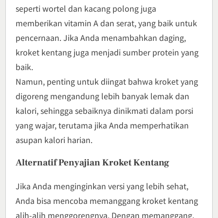
seperti wortel dan kacang polong juga
memberikan vitamin A dan serat, yang baik untuk
pencernaan. Jika Anda menambahkan daging,
kroket kentang juga menjadi sumber protein yang
baik.
Namun, penting untuk diingat bahwa kroket yang
digoreng mengandung lebih banyak lemak dan
kalori, sehingga sebaiknya dinikmati dalam porsi
yang wajar, terutama jika Anda memperhatikan
asupan kalori harian.
Alternatif Penyajian Kroket Kentang
Jika Anda menginginkan versi yang lebih sehat,
Anda bisa mencoba memanggang kroket kentang
alih-alih menggorengnya. Dengan memanggang,