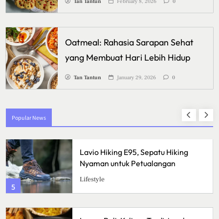
Tan Tantun
February 8, 2026
0
Oatmeal: Rahasia Sarapan Sehat
yang Membuat Hari Lebih Hidup
Tan Tantun
January 29, 2026
0
Popular News
Crispy Cheese Bombs, Camilan
Renyah dengan Ledakan Keju yang
Sulit Ditolak
Kuliner
1