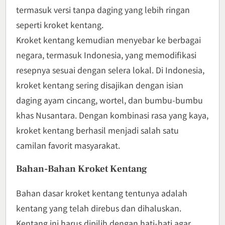
termasuk versi tanpa daging yang lebih ringan
seperti kroket kentang.
Kroket kentang kemudian menyebar ke berbagai
negara, termasuk Indonesia, yang memodifikasi
resepnya sesuai dengan selera lokal. Di Indonesia,
kroket kentang sering disajikan dengan isian
daging ayam cincang, wortel, dan bumbu-bumbu
khas Nusantara. Dengan kombinasi rasa yang kaya,
kroket kentang berhasil menjadi salah satu
camilan favorit masyarakat.
Bahan-Bahan Kroket Kentang
Bahan dasar kroket kentang tentunya adalah
kentang yang telah direbus dan dihaluskan.
Kentang ini harus dipilih dengan hati-hati agar