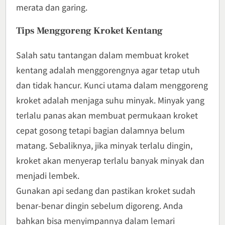
merata dan garing.
Tips Menggoreng Kroket Kentang
Salah satu tantangan dalam membuat kroket
kentang adalah menggorengnya agar tetap utuh
dan tidak hancur. Kunci utama dalam menggoreng
kroket adalah menjaga suhu minyak. Minyak yang
terlalu panas akan membuat permukaan kroket
cepat gosong tetapi bagian dalamnya belum
matang. Sebaliknya, jika minyak terlalu dingin,
kroket akan menyerap terlalu banyak minyak dan
menjadi lembek.
Gunakan api sedang dan pastikan kroket sudah
benar-benar dingin sebelum digoreng. Anda
bahkan bisa menyimpannya dalam lemari