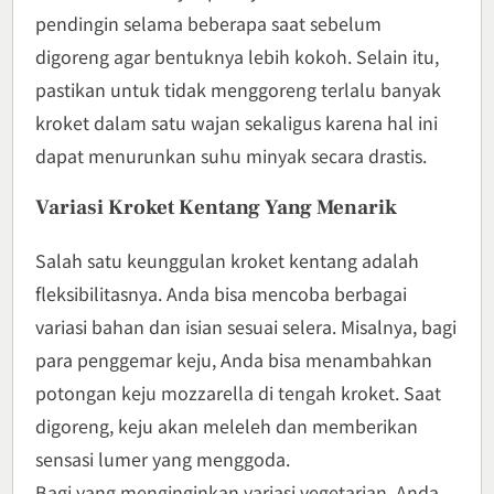
pendingin selama beberapa saat sebelum
digoreng agar bentuknya lebih kokoh. Selain itu,
pastikan untuk tidak menggoreng terlalu banyak
kroket dalam satu wajan sekaligus karena hal ini
dapat menurunkan suhu minyak secara drastis.
Variasi Kroket Kentang Yang Menarik
Salah satu keunggulan kroket kentang adalah
fleksibilitasnya. Anda bisa mencoba berbagai
variasi bahan dan isian sesuai selera. Misalnya, bagi
para penggemar keju, Anda bisa menambahkan
potongan keju mozzarella di tengah kroket. Saat
digoreng, keju akan meleleh dan memberikan
sensasi lumer yang menggoda.
Bagi yang menginginkan variasi vegetarian, Anda