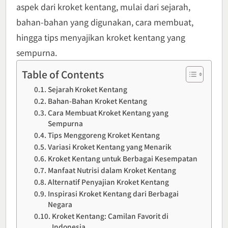
aspek dari kroket kentang, mulai dari sejarah,
bahan-bahan yang digunakan, cara membuat,
hingga tips menyajikan kroket kentang yang
sempurna.
Table of Contents
Sejarah Kroket Kentang
Bahan-Bahan Kroket Kentang
Cara Membuat Kroket Kentang yang
Sempurna
Tips Menggoreng Kroket Kentang
Variasi Kroket Kentang yang Menarik
Kroket Kentang untuk Berbagai Kesempatan
Manfaat Nutrisi dalam Kroket Kentang
Alternatif Penyajian Kroket Kentang
Inspirasi Kroket Kentang dari Berbagai
Negara
Kroket Kentang: Camilan Favorit di
Indonesia