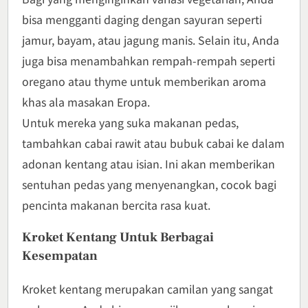
bisa mengganti daging dengan sayuran seperti
jamur, bayam, atau jagung manis. Selain itu, Anda
juga bisa menambahkan rempah-rempah seperti
oregano atau thyme untuk memberikan aroma
khas ala masakan Eropa.
Untuk mereka yang suka makanan pedas,
tambahkan cabai rawit atau bubuk cabai ke dalam
adonan kentang atau isian. Ini akan memberikan
sentuhan pedas yang menyenangkan, cocok bagi
pencinta makanan bercita rasa kuat.
Kroket Kentang Untuk Berbagai
Kesempatan
Kroket kentang merupakan camilan yang sangat