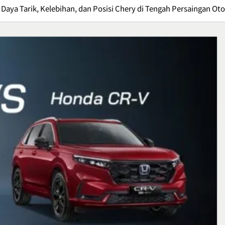
Daya Tarik, Kelebihan, dan Posisi Chery di Tengah Persaingan O
 E95, Sepatu
Crispy Cheese Bombs,
an untuk
Camilan Renyah dengan
n
Ledakan Keju yang Sulit
Kuliner
Ditolak
1
Kuliner
Ikan Fillet Saus Rempah,
yang Sarat Cita
Sajian Lezat dengan Arom
Kaya yang Menggugah
Kuliner
Selera
2
: Gejala,
Sunrise Point Cukul,