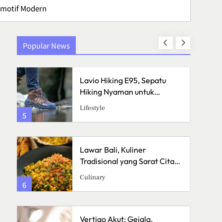
tomotif Modern
Popular News
Lavio Hiking E95, Sepatu
Hiking Nyaman untuk
Petualangan
Lifestyle
5
1
Lawar Bali, Kuliner
a
Tradisional yang Sarat Cita
Rasa
Culinary
6
2
Vertigo Akut: Gejala,