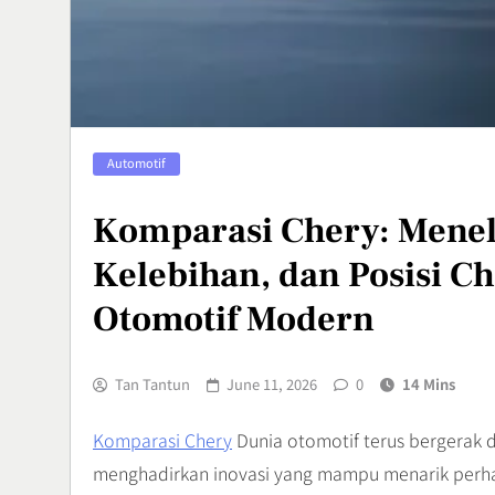
Penyebab, d
Menanganin
Health
7
Adventure O
Automotif
Olahraga Ek
Menguji Skil
Sports
Komparasi Chery: Menel
8
Kelebihan, dan Posisi C
Otomotif Modern
Tan Tantun
June 11, 2026
0
14 Mins
Komparasi Chery
Dunia otomotif terus bergerak 
menghadirkan inovasi yang mampu menarik perhat