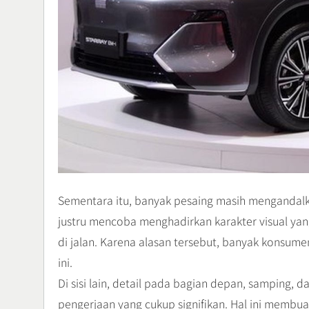
Sementara itu, banyak pesaing masih mengandal
justru mencoba menghadirkan karakter visual yan
di jalan. Karena alasan tersebut, banyak konsum
ini.
Di sisi lain, detail pada bagian depan, samping,
pengerjaan yang cukup signifikan. Hal ini membu