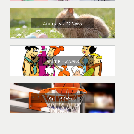
Animals
22
News
anime
3
News
Art
34
News