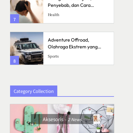
Penyebab, dan Cara
Menanganinya
Health
7
3
Adventure Offroad,
Olahraga Ekstrem yang
Menguji Skill dan Mental
Sports
8
4
Category Collection
Aksesoris
2
News