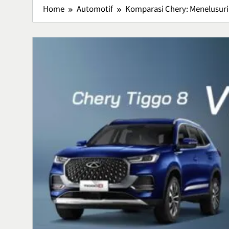
Home
Automotif
Komparasi Chery: Menelusuri 
Lavio Hiking
Hiking Nyam
Petualanga
Lifestyle
5
Lawar Bali, 
Tradisional 
Rasa
Culinary
6
Vertigo Akut