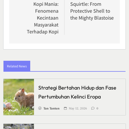
navigation
Kopi Mania:
Squirtle: From
Fenomena
Protective Shell to
Kecintaan
the Mighty Blastoise
Masyarakat
Terhadap Kopi
Related News
Strategi Bertahan Hidup dan Fase
Pertumbuhan Kelinci Eropa
Tan Tantun
May 12, 2026
0