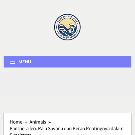
Skip
to
content
Herp Center
MENU
Home
Animals
Panthera leo: Raja Savana dan Peran Pentingnya dalam
Ekosistem