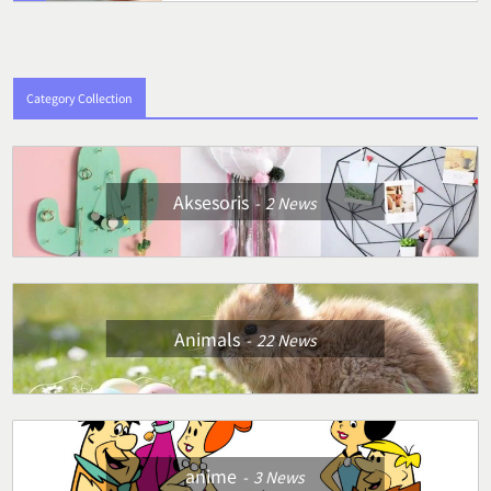
Category Collection
Aksesoris
2
News
Animals
22
News
anime
3
News