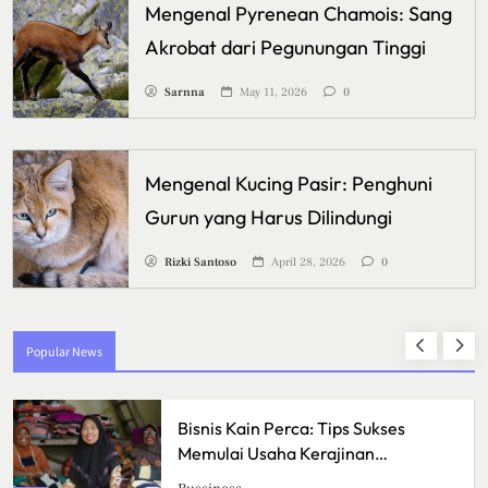
Mengenal Pyrenean Chamois: Sang
Akrobat dari Pegunungan Tinggi
Sarnna
May 11, 2026
0
Mengenal Kucing Pasir: Penghuni
Gurun yang Harus Dilindungi
Rizki Santoso
April 28, 2026
0
Popular News
Pizza Sourdough, Perpaduan Rasa
Asam yang Mengubah Cara
Menikmati Pizza