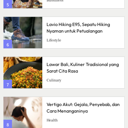
Kuliner
1
Crispy Cheese Bombs, Camilan
Renyah dengan Ledakan Keju yang
Sulit Ditolak
Kuliner
2
Ikan Fillet Saus Rempah, Sajian
Lezat dengan Aroma Kaya yang
Menggugah Selera
Kuliner
3
n
Sunrise Point Cukul, Destinasi Hits
dengan Panorama Pagi
Travel
4