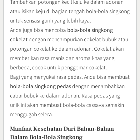
Tambahkan potongan kecil keju ke dalam adonan
atau isikan keju di bagian tengah bola-bola singkong
untuk sensasi gurih yang lebih kaya.
Anda juga bisa mencoba
bola-bola singkong
cokelat
dengan mencampurkan cokelat bubuk atau
potongan cokelat ke dalam adonan. Cokelat akan
memberikan rasa manis dan aroma khas yang
berbeda, cocok untuk penggemar cokelat.
Bagi yang menyukai rasa pedas, Anda bisa membuat
bola-bola singkong pedas
dengan menambahkan
cabai bubuk ke dalam adonan. Rasa pedas yang
unik ini akan membuat bola-bola cassava semakin
menggugah selera.
Manfaat Kesehatan Dari Bahan-Bahan
Dalam Bola-Bola Singkong