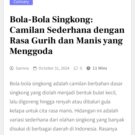
Culinary
Bola-Bola Singkong:
Camilan Sederhana dengan
Rasa Gurih dan Manis yang
Menggoda
Sarnna
October 31, 2024
0
11 Mins
Bola-bola singkong adalah camilan berbahan dasar
singkong yang diolah menjadi bentuk bulat kecil,
lalu digoreng hingga renyah atau dibaluri gula
kelapa untuk cita rasa manis. Hidangan ini adalah
variasi sederhana dari olahan singkong yang banyak
disukai di berbagai daerah di Indonesia. Rasanya