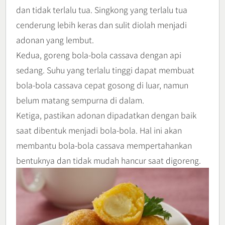
dan tidak terlalu tua. Singkong yang terlalu tua
cenderung lebih keras dan sulit diolah menjadi
adonan yang lembut.
Kedua, goreng bola-bola cassava dengan api
sedang. Suhu yang terlalu tinggi dapat membuat
bola-bola cassava cepat gosong di luar, namun
belum matang sempurna di dalam.
Ketiga, pastikan adonan dipadatkan dengan baik
saat dibentuk menjadi bola-bola. Hal ini akan
membantu bola-bola cassava mempertahankan
bentuknya dan tidak mudah hancur saat digoreng.