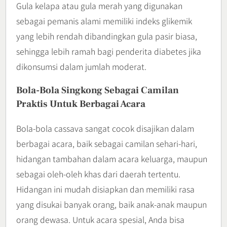
Gula kelapa atau gula merah yang digunakan
sebagai pemanis alami memiliki indeks glikemik
yang lebih rendah dibandingkan gula pasir biasa,
sehingga lebih ramah bagi penderita diabetes jika
dikonsumsi dalam jumlah moderat.
Bola-Bola Singkong Sebagai Camilan
Praktis Untuk Berbagai Acara
Bola-bola cassava sangat cocok disajikan dalam
berbagai acara, baik sebagai camilan sehari-hari,
hidangan tambahan dalam acara keluarga, maupun
sebagai oleh-oleh khas dari daerah tertentu.
Hidangan ini mudah disiapkan dan memiliki rasa
yang disukai banyak orang, baik anak-anak maupun
orang dewasa. Untuk acara spesial, Anda bisa