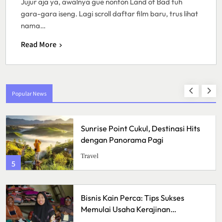
Jujur aja ya, awalnya gue nonton Land of Bad tuh
gara-gara iseng. Lagi scroll daftar film baru, trus lihat
nama…
Read More
Popular News
Sunrise Point Cukul, Destinasi Hits
dengan Panorama Pagi
Travel
5
Bisnis Kain Perca: Tips Sukses
Memulai Usaha Kerajinan
Handmade