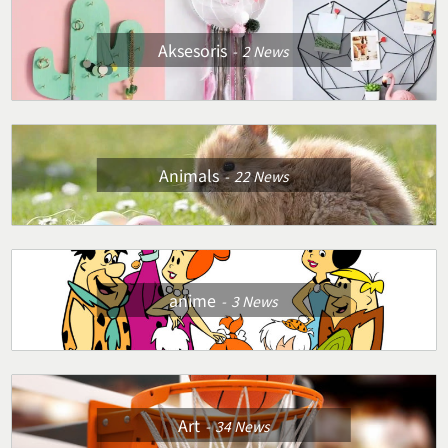
Aksesoris
2
News
Animals
22
News
anime
3
News
Art
34
News