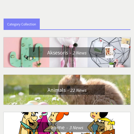
Category Collection
Aksesoris
2
News
Animals
22
News
anime
3
News