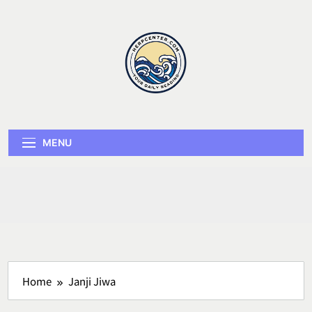
Skip
to
content
Herp Center
MENU
Home
Janji Jiwa