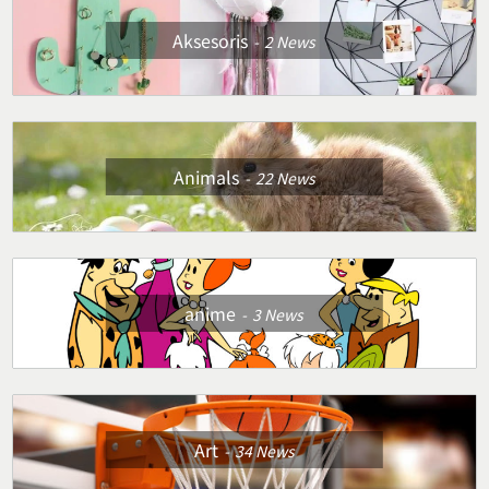
Aksesoris
2
News
Animals
22
News
anime
3
News
Art
34
News