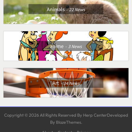
Animals
22
News
anime
3
News
Art
34
News
Copyright © 2026 All Rights Reserved By Herp CenterDeveloped
By
.
BlazeThemes