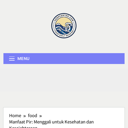
Skip
to
content
Herp Center
MENU
Home
food
Manfaat Pir: Menggali untuk Kesehatan dan
Kesejahteraan