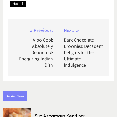
Nutrisi
Post
Previous:
Next:
navigation
Aloo Gobi:
Dark Chocolate
Absolutely
Brownies: Decadent
Delicious &
Delights for the
Energizing Indian
Ultimate
Dish
Indulgence
Related News
Sup Asparagus Kepiting: