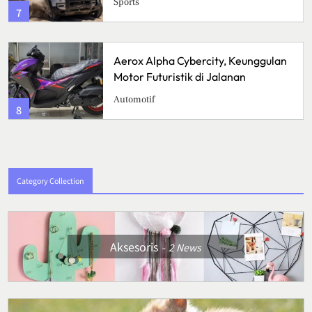
Sports
7
Aerox Alpha Cybercity, Keunggulan
Motor Futuristik di Jalanan
Automotif
8
Category Collection
Aksesoris
2
News